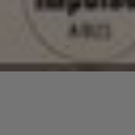
Lecteur
00:00
00:00
audio
Street Runner With Child
tiré de
Alfie (Original Music from the
Score)
par Sonny Rollins. Date de sortie : 1966. Piste 3. Genre :
Jazz.
Laisser un commentaire