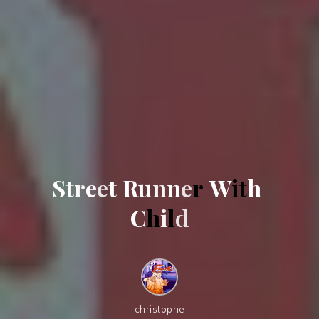
S
t
r
e
e
t
R
u
n
n
e
r
W
i
t
h
C
h
i
l
d
christophe