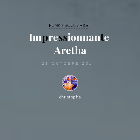
FUNK / SOUL / R&B
I
m
p
r
e
s
s
i
o
n
n
a
n
t
e
A
r
e
t
h
a
21 OCTOBRE 2014
christophe