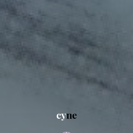
c
y
n
e