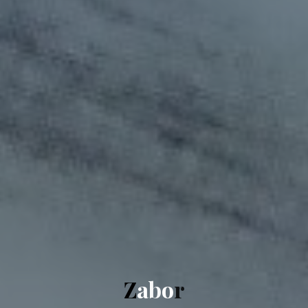
Z
a
b
o
r