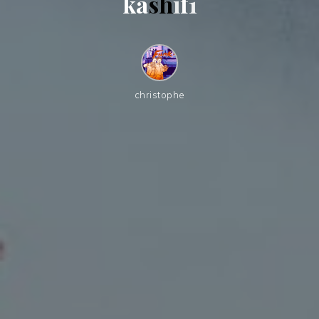
k
a
s
h
i
f
1
christophe