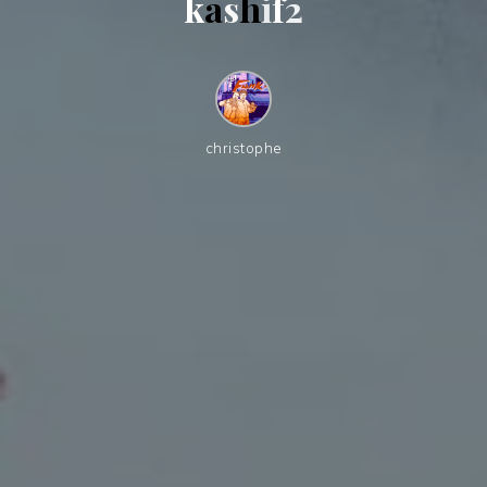
k
a
s
h
i
f
2
christophe