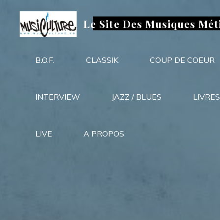
Aller
au
Le Site Des Musiques Mét
contenu
B.O.F.
CLASSIK
COUP DE COEUR
INTERVIEW
JAZZ / BLUES
LIVRES
LIVE
A PROPOS