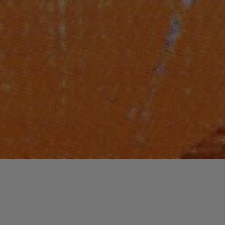
://youtu.be/ocvGduMduHE