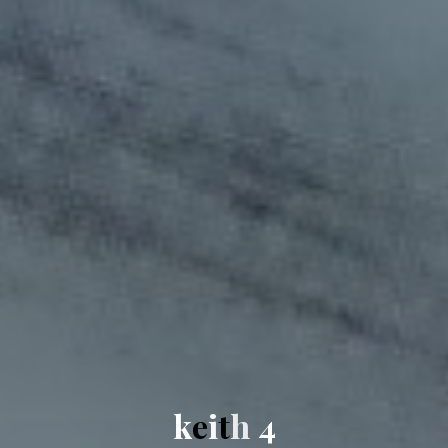
k
e
i
t
h
4