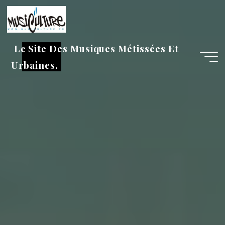
Aller
au
contenu
Le Site Des Musiques Métissées Et
Urbaines.