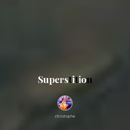
S
u
p
e
r
s
t
i
t
i
o
n
christophe