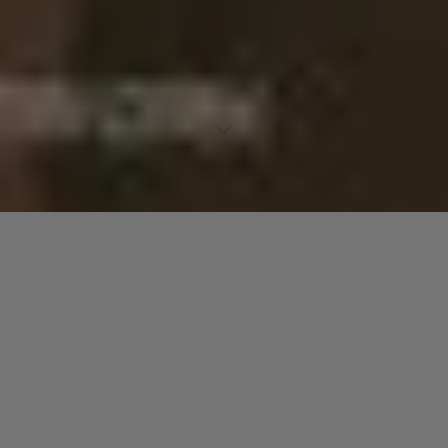
Lecteur
00:00
00:00
audio
Superstition
tiré de
The Definitive Collection
par Stevie Wonder.
Date de sortie : 1972. Piste 9. Genre : R&B.
Laisser un commentaire
Votre adresse e-mail ne sera pas publiée.
Les champs
obligatoires sont indiqués avec
*