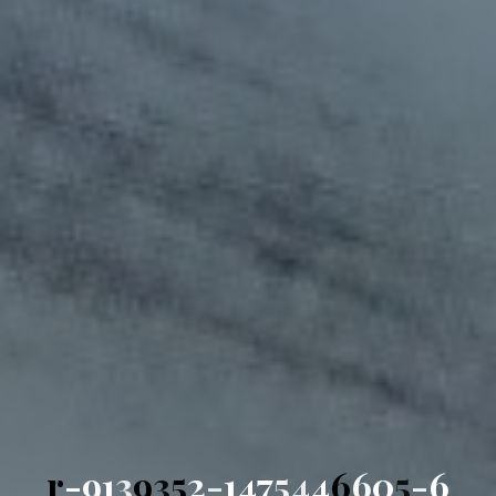
r
-
9
1
3
9
3
5
2
-
1
4
7
5
4
4
6
6
0
5
-
6