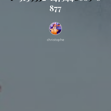
8
7
7
christophe