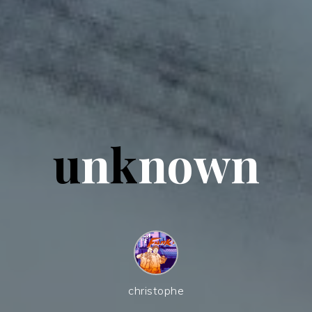
u
n
k
n
o
w
n
christophe