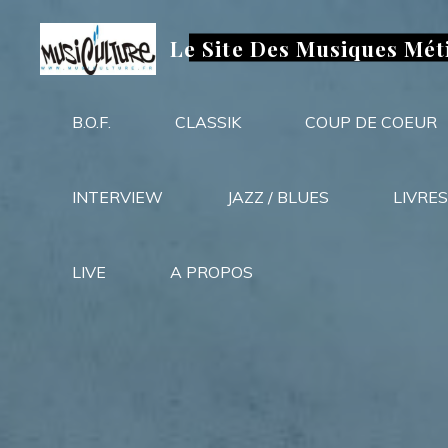
Aller
au
Le Site Des Musiques Mét
contenu
B.O.F.
CLASSIK
COUP DE COEUR
INTERVIEW
JAZZ / BLUES
LIVRES
LIVE
A PROPOS