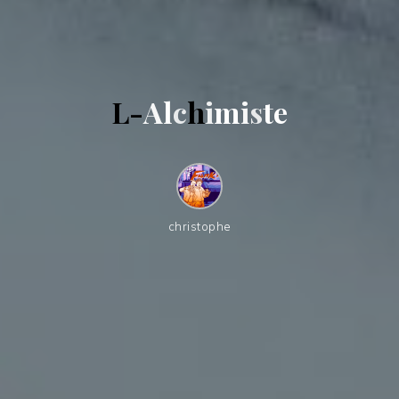
L
-
A
l
c
h
i
m
i
s
t
e
christophe