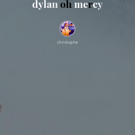
d
y
l
a
n
o
h
m
e
r
c
y
christophe