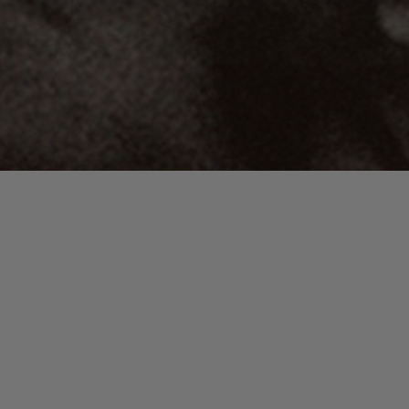
Lecteur
00:00
00:00
audio
21 People Funny Boy
.
Laisser un commentaire
Votre adresse e-mail ne sera pas publiée.
Les champs
obligatoires sont indiqués avec
*