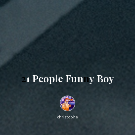
2
1
P
e
o
p
l
e
F
u
n
n
y
B
o
y
christophe