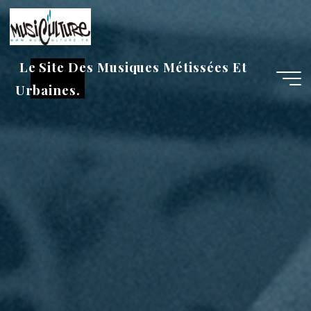
Aller
au
contenu
Le Site Des Musiques Métissées Et
Urbaines.