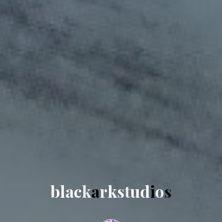
b
l
a
c
k
a
r
k
s
t
u
d
i
o
s