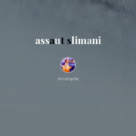
a
s
s
a
u
t
s
l
i
m
a
n
i
christophe