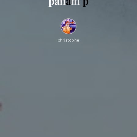
p
a
n
a
m
p
christophe