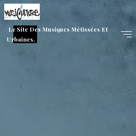
Aller
au
contenu
Le Site Des Musiques Métissées Et
Urbaines.