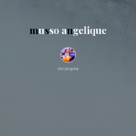
m
u
s
s
o
a
n
g
e
l
i
q
u
e
christophe