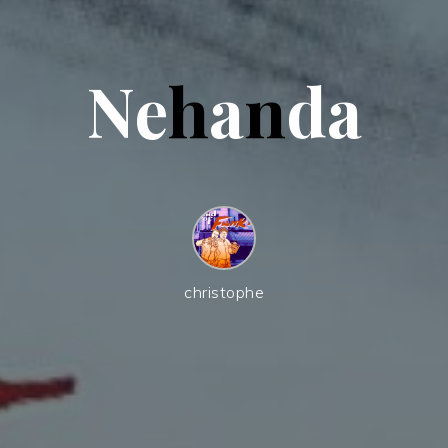
N
e
h
a
n
d
a
christophe