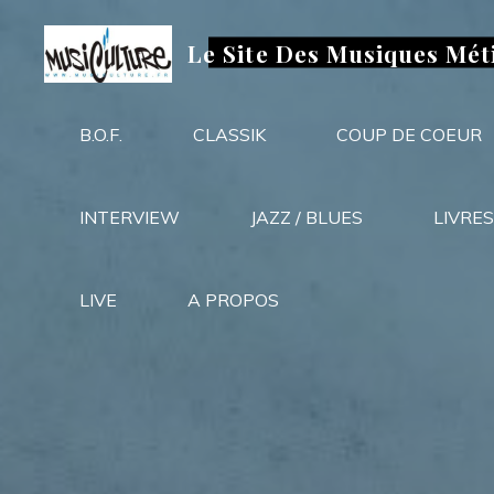
Aller
au
Le Site Des Musiques Mét
contenu
B.O.F.
CLASSIK
COUP DE COEUR
INTERVIEW
JAZZ / BLUES
LIVRES
LIVE
A PROPOS