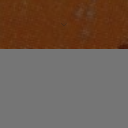
https://www.musiculture.fr/wp-
content/uploads/http://youtu.be/gkeCNeHcmXY
Laisser un commentaire
Votre adresse e-mail ne sera pas publiée.
Les champs
obligatoires sont indiqués avec
*