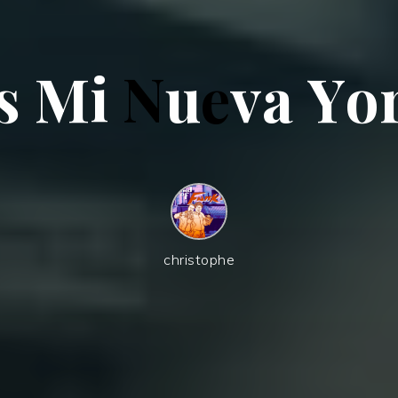
s
M
i
N
u
e
v
a
Y
o
christophe