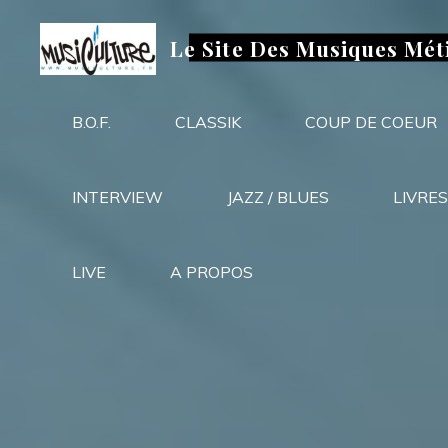
Aller
au
Le Site Des Musiques Mét
contenu
B.O.F.
CLASSIK
COUP DE COEUR
INTERVIEW
JAZZ / BLUES
LIVRES
LIVE
A PROPOS