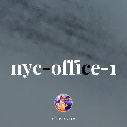
n
y
c
-
o
f
f
i
c
e
-
1
christophe