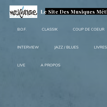
Aller
au
Le Site Des Musiques Mét
contenu
B.O.F.
CLASSIK
COUP DE COEUR
INTERVIEW
JAZZ / BLUES
LIVRES
LIVE
A PROPOS