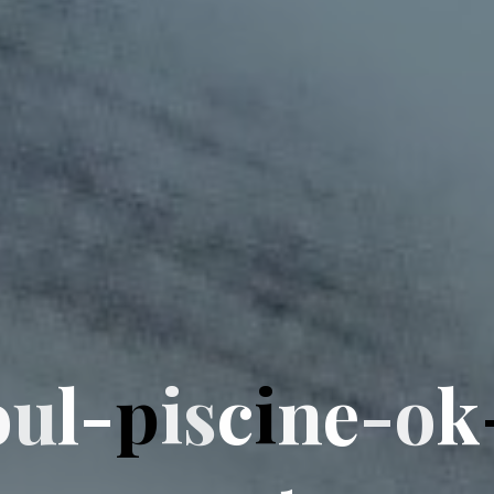
o
u
l
-
p
i
s
c
i
n
e
-
o
k