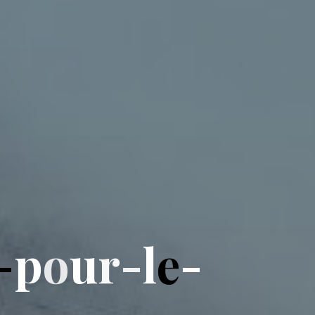
-
p
o
u
r
-
l
e
-
-