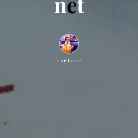
n
e
t
christophe