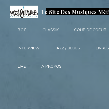
Aller
au
Le Site Des Musiques Mét
contenu
B.O.F.
CLASSIK
COUP DE COEUR
INTERVIEW
JAZZ / BLUES
LIVRES
LIVE
A PROPOS