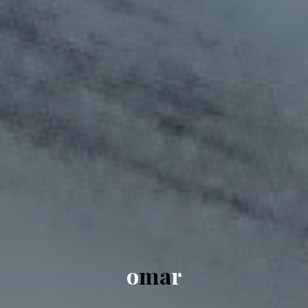
o
m
a
r