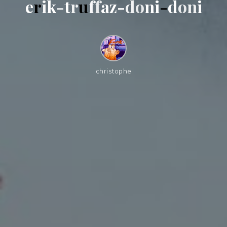
e
r
i
k
-
t
r
u
f
f
a
z
-
d
o
n
i
-
d
o
n
i
christophe