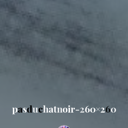
p
a
s
d
u
c
h
a
t
n
o
i
r
-
2
6
0
×
2
6
0