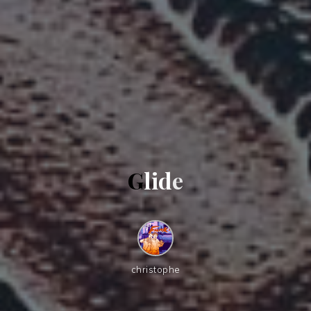
G
l
i
d
e
christophe