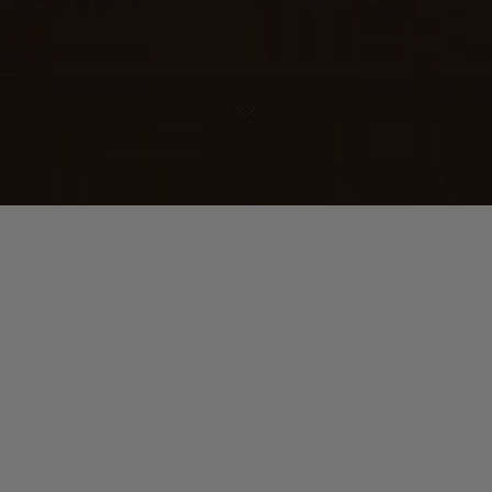
Lecteur
00:00
00:00
audio
Glide
tiré de
Futur Now
par Pleasure.
Laisser un commentaire
Votre adresse e-mail ne sera pas publiée.
Les champs
obligatoires sont indiqués avec
*