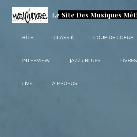
Aller
au
Le Site Des Musiques Mét
contenu
B.O.F.
CLASSIK
COUP DE COEUR
INTERVIEW
JAZZ / BLUES
LIVRES
LIVE
A PROPOS