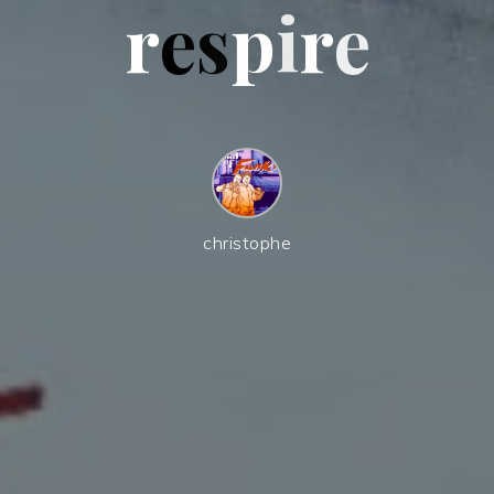
r
e
s
p
i
r
e
e
christophe