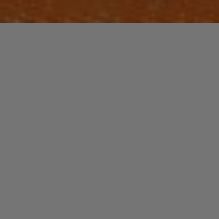
Dix sept ans,
dix sept ans sans album studio ! Et les revoilà avec du
contenu, de la matière. Un retour oui mais pour de
bonnes raisons, avec des choses de valables à dire.
Un retour avec et pour un grand disque.
2-04-lost-somebody