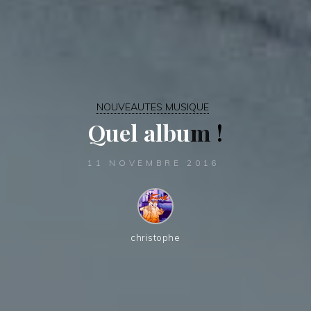
NOUVEAUTES MUSIQUE
Q
u
e
l
a
l
b
u
m
!
11 NOVEMBRE 2016
christophe