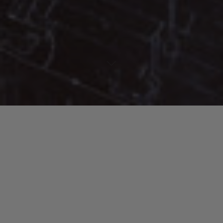
Lecteur
00:00
00:00
audio
Step Into The Realm
tiré de
Keys To The City Volume One
par
Robert Glasper. Date de sortie : 2025. Piste 1.
Laisser un commentaire
Votre adresse e-mail ne sera pas publiée.
Les champs
obligatoires sont indiqués avec
*