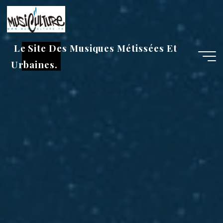
Aller
au
contenu
Le Site Des Musiques Métissées Et
Urbaines.