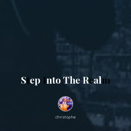
S
t
e
p
I
n
t
o
T
h
e
R
e
a
l
m
christophe