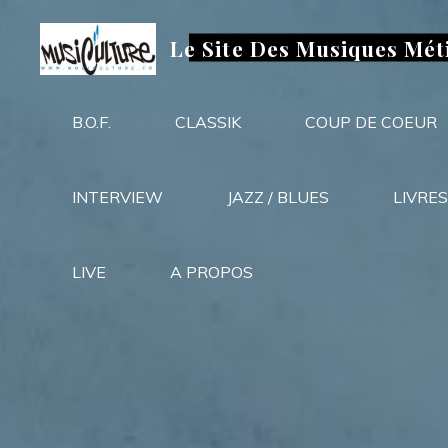
Aller
au
Le Site Des Musiques Mét
contenu
B.O.F.
CLASSIK
COUP DE COEUR
INTERVIEW
JAZZ / BLUES
LIVRES
LIVE
A PROPOS