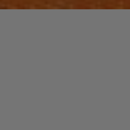
Laisser un commentaire
FUNK / SOUL / R&B
La Soul : L’histoire.(1ere partie)
christophe
9 juillet 2013
Qui est à l’origine de la soul ? Qui en étaient les
artistes leaders ? Quels étaient les haut lieux ?
Comment la soul …