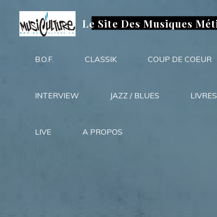
Aller
au
Le Site Des Musiques Mét
contenu
B.O.F.
CLASSIK
COUP DE COEUR
INTERVIEW
JAZZ / BLUES
LIVRES
LIVE
A PROPOS