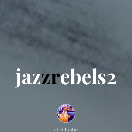
j
a
z
z
r
e
b
e
l
s
2
christophe