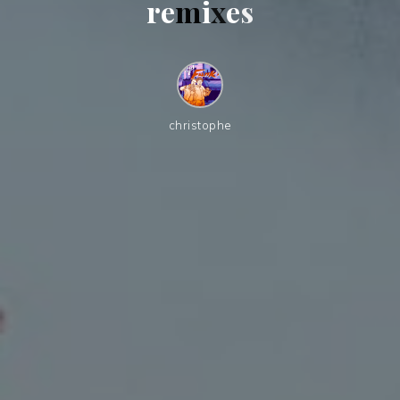
r
e
m
i
x
e
s
christophe