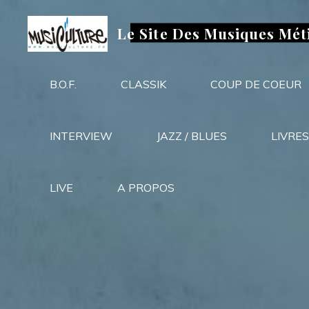
Aller
au
Le Site Des Musiques Mét
contenu
B.O.F.
CLASSIK
COUP DE COEUR
INTERVIEW
JAZZ / BLUES
LIVRES
LIVE
A PROPOS