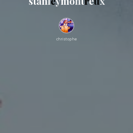
s
t
a
n
l
e
y
m
o
n
t
r
e
u
x
christophe