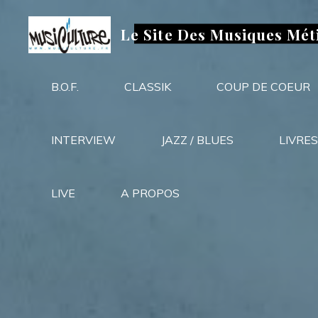
Aller
au
Le Site Des Musiques Mét
contenu
B.O.F.
CLASSIK
COUP DE COEUR
INTERVIEW
JAZZ / BLUES
LIVRES
LIVE
A PROPOS