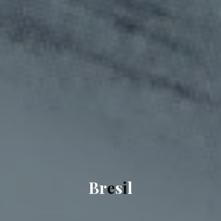
B
r
e
s
i
l