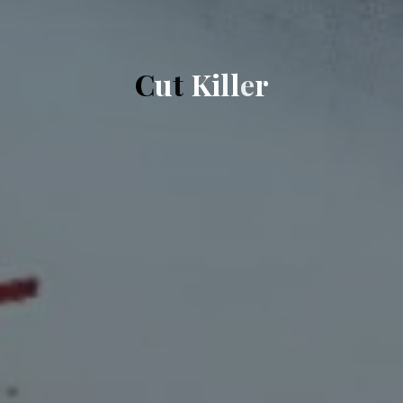
C
u
t
K
i
l
l
e
r