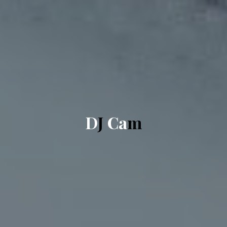
D
J
C
a
m