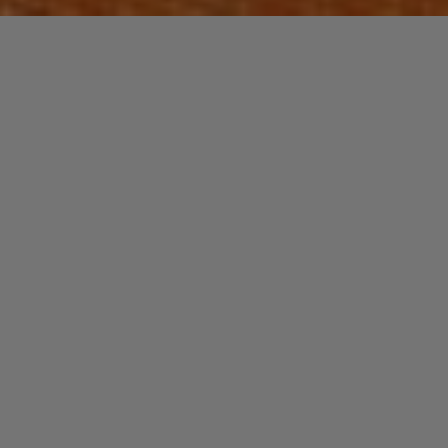
JAZZ / BLUES
Laisser un commentaire
DJ CAM Quartet
christophe
1 mai 2016
DJ Cam est connu pour ses talents de DJ et ses
incursions dans les milieux hip-hop et electronique.
Moins pour son goût prononcé pour le …
"DJ
Read more
CAM
Quartet"
NOUVEAUTES MUSIQUE
Laisser un commentaire
GUTS