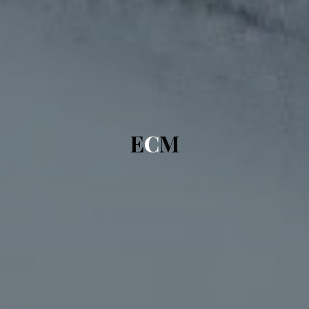
E
C
M