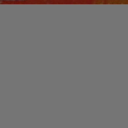
Laisser un commentaire
FUNK / SOUL / R&B
LARRY BLACKMON
christophe
1 juillet 2020
Larry Blackmon, batteur, compositeur,
producteur et leader du fameux groupe funk
« Cameo » est un personnage charismatique