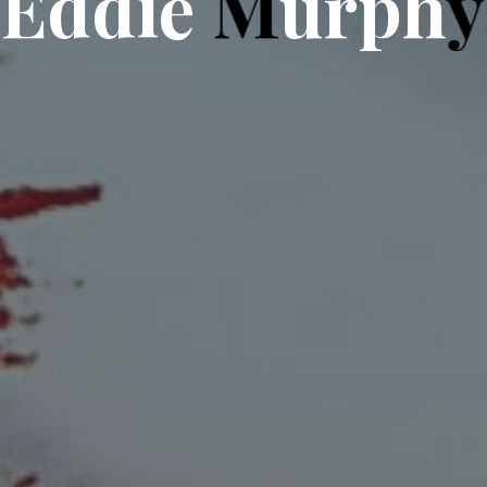
E
d
d
i
e
M
u
r
p
h
y