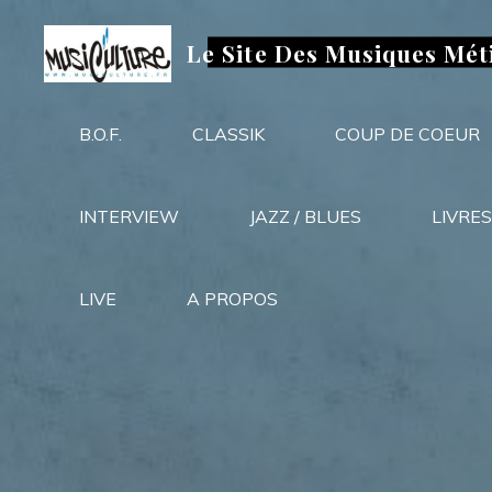
Aller
au
Le Site Des Musiques Mét
contenu
B.O.F.
CLASSIK
COUP DE COEUR
INTERVIEW
JAZZ / BLUES
LIVRES
LIVE
A PROPOS