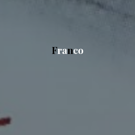
F
r
a
n
c
o