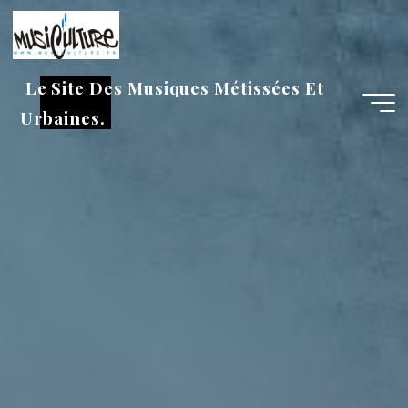
Aller
au
contenu
Le Site Des Musiques Métissées Et
Urbaines.