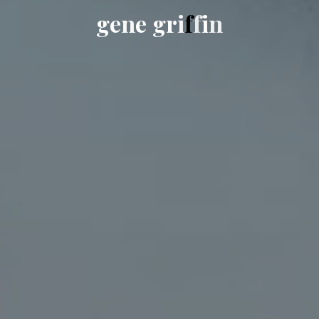
g
e
n
e
g
r
i
f
f
i
n