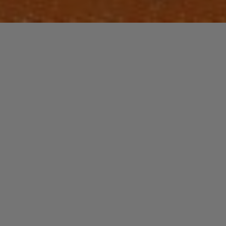
Laisser un commentaire
FUNK / SOUL / R&B
Bobby BROWN
christophe
11 novembre 2021
Bobby Barrisford Brown est un artiste dont le nom
apparaitra plus souvent dans la rubrique « faits
divers » que dans les classements des meilleures