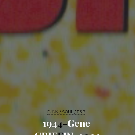
FUNK / SOUL / R&B
9
1
9
4
4
-
G
e
n
e