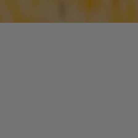
Dans l’histoire
des musiques noires urbaines, la période 1987-1996 est
dominée par le genre « New-Jack Swing ». Ce style débute