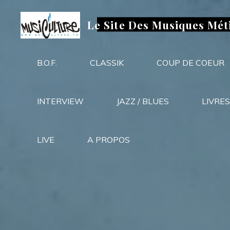
Aller
au
Le Site Des Musiques Mét
contenu
B.O.F.
CLASSIK
COUP DE COEUR
INTERVIEW
JAZZ / BLUES
LIVRES
LIVE
A PROPOS