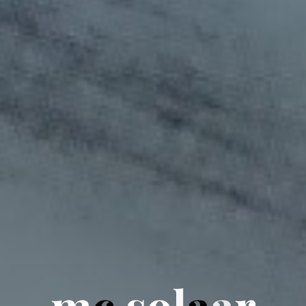
m
c
s
o
o
l
a
a
r