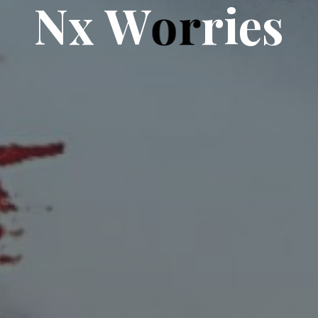
N
x
W
o
r
r
i
e
s