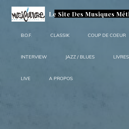
Aller
au
Le Site Des Musiques Mét
contenu
B.O.F.
CLASSIK
COUP DE COEUR
INTERVIEW
JAZZ / BLUES
LIVRES
LIVE
A PROPOS