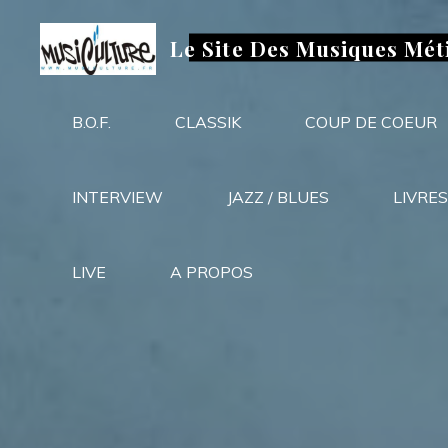
Aller
au
Le Site Des Musiques Mét
contenu
B.O.F.
CLASSIK
COUP DE COEUR
INTERVIEW
JAZZ / BLUES
LIVRES
LIVE
A PROPOS