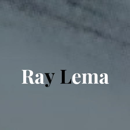
R
a
y
L
e
m
m
a