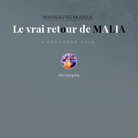
NOUVEAUTES MUSIQUE
L
e
v
r
a
i
r
e
t
o
u
r
d
e
M
A
L
I
A
9 DÉCEMBRE 2016
christophe