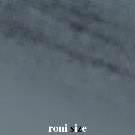
r
o
n
i
s
i
z
e